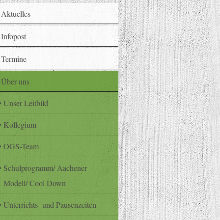
Aktuelles
Infopost
Termine
Über uns
Unser Leitbild
Kollegium
OGS-Team
Schulprogramm/ Aachener
Modell/ Cool Down
Unterrichts- und Pausenzeiten