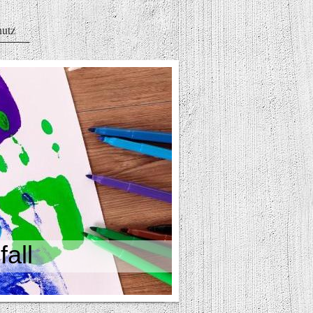
hutz
all