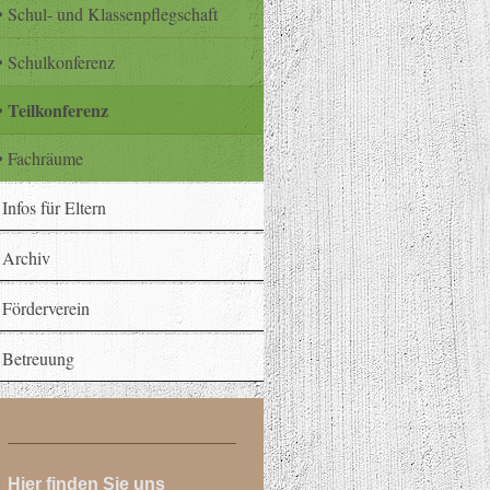
Schul- und Klassenpflegschaft
Schulkonferenz
Teilkonferenz
Fachräume
Infos für Eltern
Archiv
Förderverein
Betreuung
Hier finden Sie uns