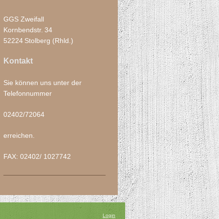
GGS Zweifall
Kornbendstr.
34
52224
Stolberg (Rhld.)
Kontakt
Sie können uns unter der
Telefonnummer
02402/72064
erreichen.
FAX: 02402/ 1027742
Login