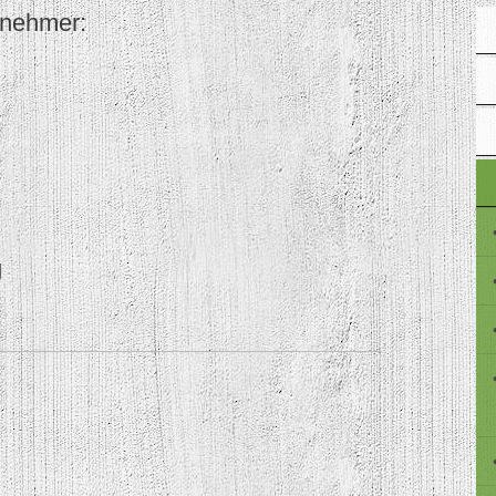
lnehmer:
g