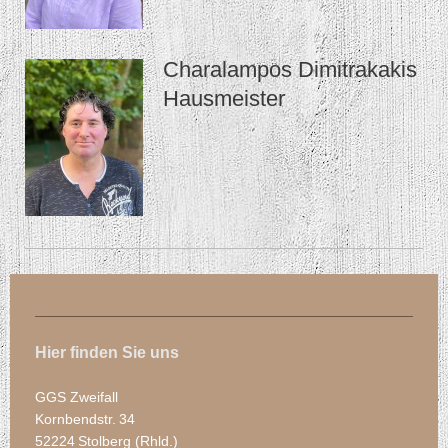
Charalampos Dimitrakakis
Hausmeister
Hier finden Sie uns
GGS Zweifall
Kornbendstr.
34
52224
Stolberg (Rhld.)